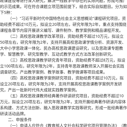
政课建设等进行深入研究，解决一线教学中存在的实际问题，形成可推广
的示范成果。可在符合课题立项范围前提下，结合实际自拟题目。分为如
下5种：
（一）“习近平新时代中国特色社会主义思想概论”课程研究项目，资
助经费不超过10万元，拟设立20项左右，研究年限为2年，重点支持围绕
课程各章节内容开展讲义编写、课件制作、教学案例和精品课程开发。
（二）高校思政课教学改革项目，资助经费不超过10万元，拟设立
50项左右，研究年限为2年，支持开展高校思政课学情分析、资源开发、
大中小学思政课一体化、民办高校思政课建设研究，以及思政课专题教
学、智慧教学、研究型教学、互动式教学方式方法改革创新研究。
（三）高校思政课教学研究青年项目，资助经费不超过8万元，拟设
立100项左右，研究年限为2年，支持青年思政课教师深入开展社会实践
调查研究，产出教学案例、教学故事、教学微课等项目成果。
（四）高校思政课教学案例研究项目，资助经费不超过10万元，拟
设立20项左右，研究年限为2年，支持开展高校思政课教学案例开发研
究，产出一批新时代伟大成就实践教学案例。
（五）高校思政课教师经典著作研读研究项目，资助经费不超过10
万元，拟设立20项左右，研究年限为2年，支持开展经典著作研读内容体
系构建、方式方法创新、融入思政课教学实践等研究，形成一批经典著作
研读活动品牌。
二、申报条件
（一）申请人应符合《教育部人文社会科学研究项目管理办法》（教