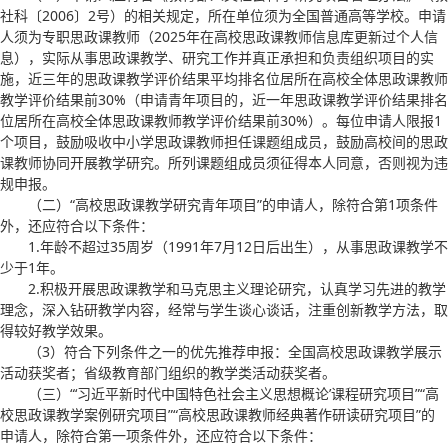
社科〔2006〕2号）的相关规定，所在单位须为全国普通高等学校。申请
人须为专职思政课教师（2025年在高校思政课教师信息库更新过个人信
息），实际从事思政课教学、研究工作并真正承担和负责组织项目的实
施，近三年的思政课教学评价结果平均排名位居所在高校全体思政课教师
教学评价结果前30%（申请青年项目的，近一年思政课教学评价结果排名
位居所在高校全体思政课教师教学评价结果前30%）。每位申请人限报1
个项目，鼓励吸收中小学思政课教师担任课题组成员，鼓励高校间的思政
课教师协同开展教学研究。所列课题组成员须征得本人同意，否则视为违
规申报。
（二）“高校思政课教学研究青年项目”的申请人，除符合第1项条件
外，还应符合以下条件：
1.年龄不超过35周岁（1991年7月12日后出生），从事思政课教学不
少于1年。
2.积极开展思政课教学和马克思主义理论研究，认真学习先进的教学
理念，深入钻研教学内容，经常与学生谈心谈话，注重创新教学方法，取
得较好教学效果。
（3）符合下列条件之一的优先推荐申报：全国高校思政课教学展示
活动获奖者；省级教育部门组织的教学类活动获奖者。
（三）“‘习近平新时代中国特色社会主义思想概论’课程研究项目”“高
校思政课教学案例研究项目”“高校思政课教师经典著作研读研究项目”的
申请人，除符合第一项条件外，还应符合以下条件：