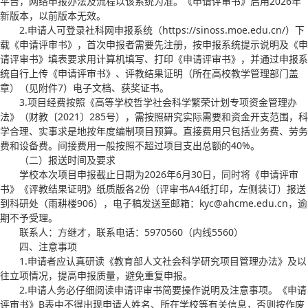
平台，网络申报办法及流程以该系统为准。《申请评审书》启用2026年
新版本，以前版本无效。
2.申请人可登录社科网申报系统（https://sinoss.moe.edu.cn/）下
载《申请评审书》，首次申报者需要先注册，按申报系统提示说明及《申
请评审书》填表要求用计算机填写、打印《申请评审书》，并通过申报系
统自行上传《申请评审书》、评教结果证明（所在高校教学管理部门盖
章）（见附件7）电子文档、获奖证书。
3.项目经费按照《高等学校哲学社会科学繁荣计划专项资金管理办
法》（财教〔2021〕285号），需按照研究实际需要和资金开支范围，科
学合理、实事求是地按年度编制项目预算。直接费用只包括业务费、劳务
费和设备费。间接费用一般按照不超过项目支出总额的40%。
（二）报送时间及要求
学校本次项目申报截止日期为2026年6月30日，同时将《申请评审
书》《评教结果证明》纸质版各2份（评审书A4纸打印，左侧装订）报送
到科研处（雨耕楼906），电子稿发送至邮箱：kyc@ahcme.edu.cn，逾
期不予受理。
联系人：方继才，联系电话：5970560（内线5560）
四、注意事项
1.申请者应认真研读《教育部人文社会科学研究项目管理办法》及以
往立项情况，提高申报质量，避免重复申报。
2.申请人务必仔细阅读申请评审书简要操作说明及注意事项。《申请
评审书》B表中不得出现申请人姓名、所在学校等有关信息，否则按作废