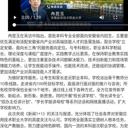
冉昆玉在采访中指出，首批本科专业全部面向安徽省内招生，主要是
优先满足和适配安徽省内产业对高端技能人才的急需急缺，契合学校“立
足安徽、面向长三角”的服务面向定位。与专科相比，职业本科学制延
长、理论深度与课程广度提升，实践教学占比更高，在保持职业教育实践
特色的基础上，更加注重复杂技术问题解决能力、技术创新能力和现场管
理能力培养，让学生既能动手操作，也能技术改进，还能组织协调管理，
更加适配产业对高端技能人才需求。
为做好宣传服务，让考生和家长走近职业本科，学校派出骨干教师分
10条线路，走进省内100所目标学校，直接进行面对面的推介与咨询；所
有校领导保包全省16个地市，通过线上线下各种方式，全方位宣传新学
校、新起点、新形象、新愿景。同时开展“校长讲学校”、“院长讲专业”、
“招办主任讲计划”、“学长学姐讲母校”等系列访谈和网络直播活动，扩大
学校影响力。
此次央视《新闻1+1》的关注与报道，充分体现了社会各界对安徽应
用技术职业大学的高度关注与认可。学校将全面落实立德树人根本任务，
深化产教融合，努力建设特色鲜明、国内一流的本科层次职业学校，为安